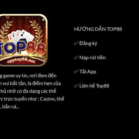
HƯỚNG DẪN TOP88
✅
Đăng ký
✅
Nạp rút tiền
✅
Tải App
 game uy tín, nơi đem đến
 vui bất tận, là điểm hẹn của
✅
Liên hệ Top88
thủ nhờ có đa dạng các thể
ợc trực tuyến như : Casino, thể
 bắn cá...