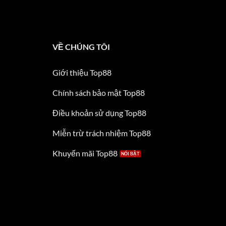
VỀ CHÚNG TÔI
Giới thiệu Top88
Chính sách bảo mật Top88
Điều khoản sử dụng Top88
Miễn trừ trách nhiệm Top88
Khuyến mãi Top88