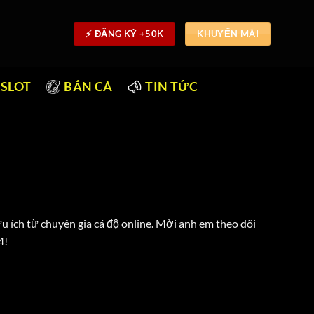
⚡️ ĐĂNG KÝ +50K
KHUYẾN MÃI
SLOT
BẮN CÁ
TIN TỨC
 ích từ chuyên gia cá độ online. Mời anh em theo dõi
4!