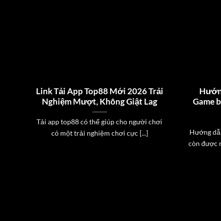
Link Tải App Top88 Mới 2026 Trải
Hướng
Nghiệm Mượt, Không Giật Lag
Game b
Tải app top88 có thể giúp cho người chơi
Hướng dẫn
có một trải nghiệm chơi cực [...]
còn được n