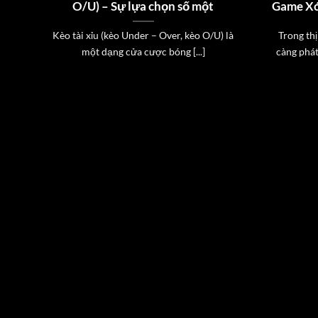
O/U) – Sự lựa chọn số một
Game Xó
Kèo tài xỉu (kèo Under – Over, kèo O/U) là
Trong th
một dạng cửa cược bóng [...]
càng phát