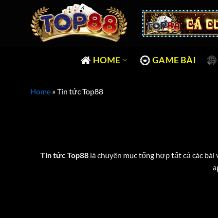
Bỏ
qua
nội
dung
HOME
GAME BÀI
Home
»
Tin tức Top88
Tin tức Top88
là chuyên mục tổng hợp tất cả các bài v
a