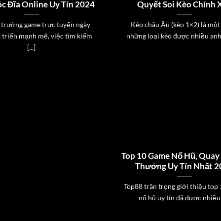
c Đĩa Online Uy Tín 2024
Quyết Soi Kèo Chính 
ị trường game trực tuyến ngày
Kèo châu Âu (kèo 1×2) là một
 triển mạnh mẽ, việc tìm kiếm
những loại kèo được nhiều anh 
[...]
Top 10 Game Nổ Hũ, Quay
Thưởng Uy Tín Nhất 2
Top88 trân trọng giới thiệu top
nổ hũ uy tín đã được nhiều [