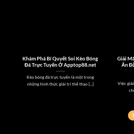
Khám Phá Bí Quyết Soi Kèo Bóng
Giải M
Đá Trực Tuyến Ở Apptop88.net
Ẩn Đ
Kèo bóng đá trực tuyến là một trong
Việc giả
những hình thức giải trí thể thao [...]
ch